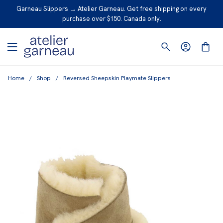
S
Garneau Slippers → Atelier Garneau. Get free shipping on every
K
purchase over $150. Canada only.
I
P
T
O
Home
/
Shop
/
Reversed Sheepskin Playmate Slippers
C
O
N
T
E
N
T